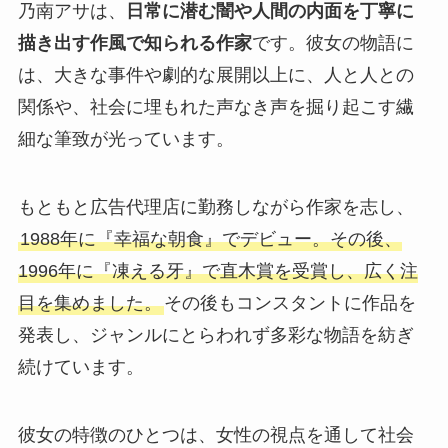
乃南アサは、
日常に潜む闇や人間の内面を丁寧に
描き出す作風で知られる作家
です。彼女の物語に
は、大きな事件や劇的な展開以上に、人と人との
関係や、社会に埋もれた声なき声を掘り起こす繊
細な筆致が光っています。
もともと広告代理店に勤務しながら作家を志し、
1988年に『幸福な朝食』でデビュー。その後、
1996年に『凍える牙』で直木賞を受賞し、広く注
目を集めました。
その後もコンスタントに作品を
発表し、ジャンルにとらわれず多彩な物語を紡ぎ
続けています。
彼女の特徴のひとつは、女性の視点を通して社会