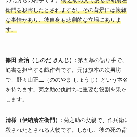
の仇討ちの相手です。
菊之助の父である伊納清左
衛門を殺害したとされますが、その背景には複雑
な事情があり、彼自身も悲劇的な立場にありま
す。
篠田 金治（しのだ きんじ）
: 第五幕の語り手で、
筋書を担当する戯作者です。元は旗本の次男坊
で、野々山正二（ののやま しょうじ）という本名
を持ちます。菊之助の仇討ちに重要な役割を果た
します。
清様（伊納清左衛門）
: 菊之助の父親で、作兵衛に
殺されたとされる人物です。しかし、彼の死の背