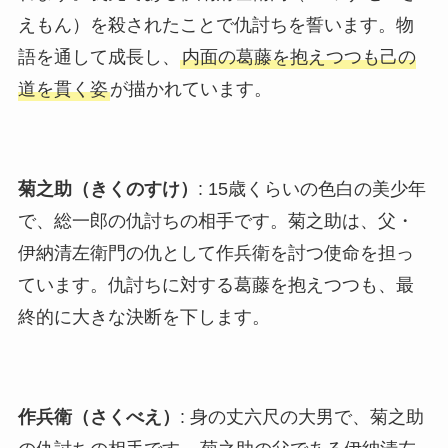
えもん）を殺されたことで仇討ちを誓います。物
語を通して成長し、
内面の葛藤を抱えつつも己の
道を貫く姿
が描かれています。
菊之助（きくのすけ）
: 15歳くらいの色白の美少年
で、総一郎の仇討ちの相手です。菊之助は、父・
伊納清左衛門の仇として作兵衛を討つ使命を担っ
ています。仇討ちに対する葛藤を抱えつつも、最
終的に大きな決断を下します。
作兵衛（さくべえ）
: 身の丈六尺の大男で、菊之助