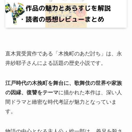
直木賞受賞作である「木挽町のあだ討ち」は、永
井紗耶子さんによる話題の歴史小説です。
江戸時代の木挽町を舞台に、歌舞伎の世界や家族
の因縁、復讐をテーマ
に描かれた本作は、深い人
間ドラマと緻密な時代考証が魅力となっていま
す。
物語の中心となる主人公・総一郎は、
義兄を殺さ